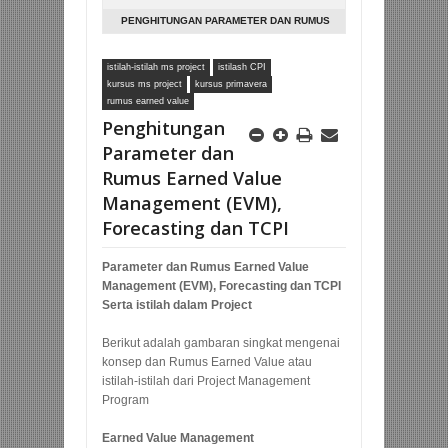
Private Komputer, Private Ms Office Kerumah.
PENGHITUNGAN PARAMETER DAN RUMUS
EARNED VALUE MANAGEMENT (EVM),
istilah-istilah ms project
istilash CPI
FORECASTING DAN TCPI
kursus ms project
kursus primavera
rumus earned value
Penghitungan
Parameter dan
Rumus Earned Value
Management (EVM),
Forecasting dan TCPI
Parameter dan Rumus Earned Value
Management (EVM), Forecasting dan TCPI
Serta istilah dalam Project
Berikut adalah gambaran singkat mengenai
konsep dan Rumus Earned Value atau
istilah-istilah dari Project Management
Program
Earned Value Management