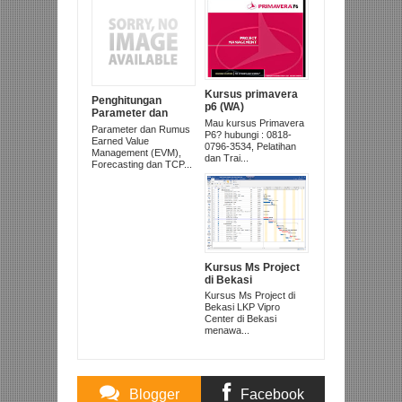
Kursus primavera
Penghitungan
p6 (WA)
Parameter dan
081807963534 bisa
Mau kursus Primavera
Rumus Earned
Parameter dan Rumus
private dikantor
P6? hubungi : 0818-
Value Management
Earned Value
jakarta dan bekasi
0796-3534, Pelatihan
(EVM), Forecasting
Management (EVM),
dan Trai...
dan TCPI
Forecasting dan TCP...
Kursus Ms Project
di Bekasi
Kursus Ms Project di
Bekasi LKP Vipro
Center di Bekasi
menawa...
Blogger
Facebook