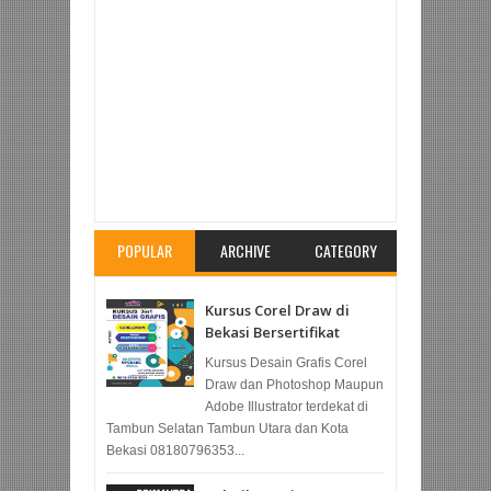
Item Reviewed:
Penghitungan Parameter dan
Rumus Earned Value Management (EVM),
Forecasting dan TCPI
Rating:
5
Reviewed By:
LKP VIPRO CENTER
POPULAR
ARCHIVE
CATEGORY
Kursus Corel Draw di
Bekasi Bersertifikat
Kursus Desain Grafis Corel
Draw dan Photoshop Maupun
Adobe Illustrator terdekat di
Tambun Selatan Tambun Utara dan Kota
Bekasi 08180796353...