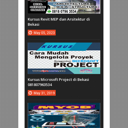
Kursus Revit MEP dan Arsitektur di
Bekasi
May
05,
2023
Kursus Microsoft Project di Bekasi
081807963534
May
31,
2019