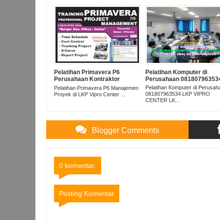
Pelatihan Primavera P6
Pelatihan Komputer di
Perusahaan Kontraktor
Perusahaan 08180796353
Jakarta Bekasi Melayani
Pelatihan Komputer di Perusah
Pelatihan Primavera P6 Manajemen
Pelatihan Seluruh Indonesia
081807963534 LKP VIPRO
Proyek di LKP Vipro Center ...
CENTER LK...
Blogger Comments
0 komentar:
Posting Komentar