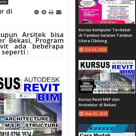
mputer
r di
Kursus Komputer Terdekat
upun Arsitek bisa
di Tambun Selatan Tambun
r Bekasi, Program
Utara Cibitung
vit ada beberapa
seperti :
Oct
24,
2025
Kursus Revit MEP dan
Arsitektur di Bekasi
May
05,
2023