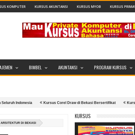
SUS KOMPUTER
KURSUS AKUNTANSI
KURSUS MYOB
KURSUS PRIMA
AJEMEN
BIMBEL
AKUNTANSI
PROGRAM KURSUS
uh Indonesia
Kursus Corel Draw di Bekasi Bersertifikat
Kursus Ado
arp di Bekasi 081807963534 ViproCenter.Com
Kursus Accurate Akuntan
KURSUS
 ARSITEKTUR DI BEKASI