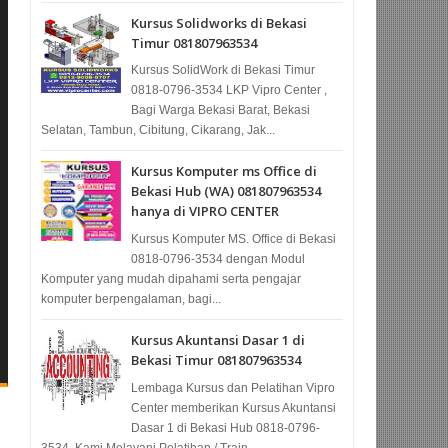
Kursus Solidworks di Bekasi
Timur 081807963534
Kursus SolidWork di Bekasi Timur
0818-0796-3534 LKP Vipro Center ,
Bagi Warga Bekasi Barat, Bekasi
Selatan, Tambun, Cibitung, Cikarang, Jak...
Kursus Komputer ms Office di
Bekasi Hub (WA) 081807963534
hanya di VIPRO CENTER
Kursus Komputer MS. Office di Bekasi
0818-0796-3534 dengan Modul
Komputer yang mudah dipahami serta pengajar
komputer berpengalaman, bagi...
Kursus Akuntansi Dasar 1 di
Bekasi Timur 081807963534
Lembaga Kursus dan Pelatihan Vipro
Center memberikan Kursus Akuntansi
Dasar 1 di Bekasi Hub 0818-0796-
3534, Kami Melayani Pelatihan / Train...