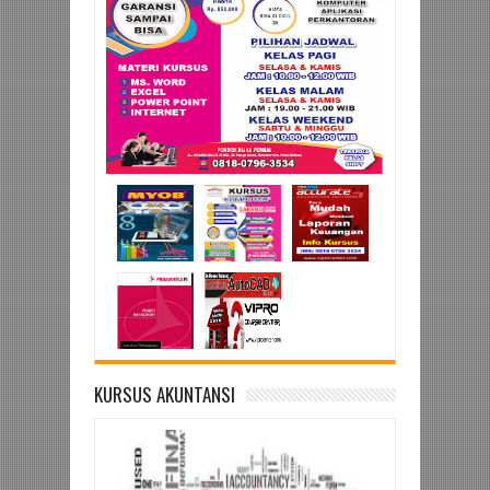
Kursus
Kursus
MYOB di
Kompute
Bekasi
r ms
hub
Office di
08180796
Bekasi
3534
Hub (WA)
Vipro
08180796
Center
3534
hanya di
VIPRO
CENTER
KURSUS AKUNTANSI