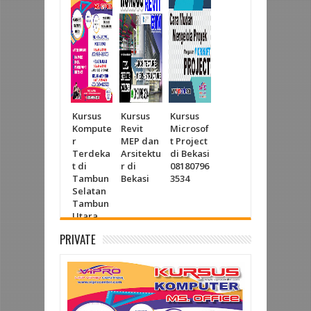
Kursus
Kursus
Kursus
Kompute
Revit
Microsof
r
MEP dan
t Project
Terdeka
Arsitektu
di Bekasi
t di
r di
08180796
Tambun
Bekasi
3534
Selatan
Tambun
Utara
Cibitung
PRIVATE