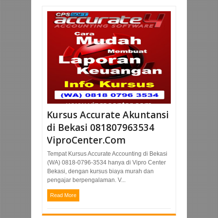
Kursus Accurate Akuntansi
di Bekasi 081807963534
ViproCenter.Com
Tempat Kursus Accurate Accounting di Bekasi
(WA) 0818-0796-3534 hanya di Vipro Center
Bekasi, dengan kursus biaya murah dan
pengajar berpengalaman. V...
Read More