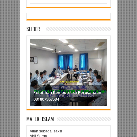
SLIDER
Kursus Komputer ms Office di Bekasi
Hub (WA) 081807963534 hanya di
Pelatihan Komputer di Perusahaan
VIPRO CENTER
081807963534
MATERI ISLAM
Allah sebagai saksi
Ahli Surga