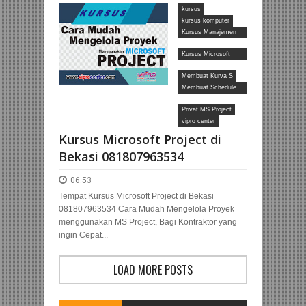
Private Komputer, Private Ms Office Kerumah.
kursus
kursus komputer
Kursus Manajemen
Proyek
Kursus Microsoft
Project
Membuat Kurva S
Membuat Schedule
Proyek
Privat MS Project
vipro center
Kursus Microsoft Project di
Bekasi 081807963534
06.53
Tempat Kursus Microsoft Project di Bekasi
081807963534 Cara Mudah Mengelola Proyek
menggunakan MS Project, Bagi Kontraktor yang
ingin Cepat...
LOAD MORE POSTS