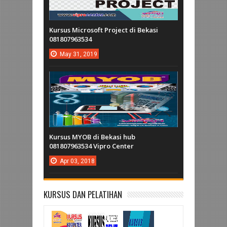
Kursus Microsoft Project di Bekasi
081807963534
May
31,
2019
Kursus MYOB di Bekasi hub
081807963534 Vipro Center
Apr
03,
2018
KURSUS DAN PELATIHAN