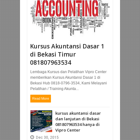
Kursus Akuntansi Dasar 1
di Bekasi Timur
Kursus
Kursus
Tempat
bahasa
primaver
Kursus
081807963534
inggris
a p6 (WA)
AUTOCA
di Bekasi
08180796
D di
Lembaga Kursus dan Pelatihan Vipro Center
08180796
3534 bisa
Bekasi
memberikan Kursus Akuntansi Dasar 1 di
-3534
private
Telp
Bekasi Hub 0818-0796-3534, Kami Melayani
dan
dikantor
08180796
Pelatihan / Training Akunta...
pelatiha
jakarta
3534
Read More
n
dan
hanya di
diperusa
bekasi
Vipro
haan
Center
kursus akuntansi dasar
dan lanjutan di Bekasi
081807963534 hanya di
Vipro Center
Dec
30,
2015