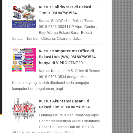
Kursus Solidworks di Bekasi
Timur 081807963534
Kursus SolidWork di Bekasi Timur
0818-0796-3534 LKP Vipro Center ,
Bagi Warga Bekasi Barat, Bekasi
Selatan, Tambun, Cibitung, Cikarang, Jak...
Kursus Komputer ms Office di
Bekasi Hub (WA) 081807963534
hanya di VIPRO CENTER
Kursus Komputer MS. Office di Bekasi
0818-0796-3534 dengan Modul
Komputer yang mudah dipahami serta pengajar
komputer berpengalaman, bagi...
Kursus Akuntansi Dasar 1 di
Bekasi Timur 081807963534
Lembaga Kursus dan Pelatihan Vipro
Center memberikan Kursus Akuntansi
Dasar 1 di Bekasi Hub 0818-0796-
3534, Kami Melayani Pelatihan / Train...