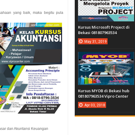
ahaan yang baik, maka begitu pula
Kursus Microsoft Project di
Bekasi 081807963534
May
31,
2019
Kursus MYOB di Bekasi hub
081807963534 Vipro Center
Apr
03,
2018
asar dan Akuntansi Keuangan