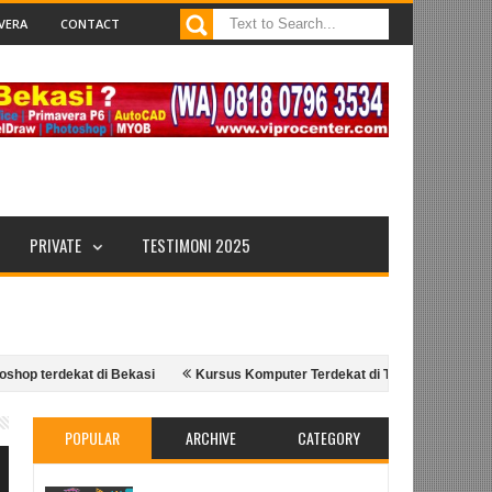
VERA
CONTACT
PRIVATE
TESTIMONI 2025
dekat di Bekasi
Kursus Komputer Terdekat di Tambun Selatan Tambun Ut
807963534 ViproCenter.Com
RAHASIA BERSERAH DIRI DAN BERTAWA
POPULAR
ARCHIVE
CATEGORY