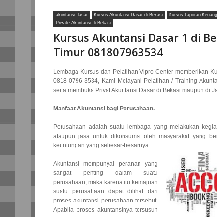
akuntansi dasar
Kursus Akuntansi Dasar di Bekasi
Kursus Laporan Keuan
Private Akuntansi di Bekasi
Kursus Akuntansi Dasar 1 di Be
Timur 081807963534
Lembaga Kursus dan Pelatihan Vipro Center memberikan Kur
0818-0796-3534, Kami Melayani Pelatihan / Training Akunt
serta membuka Privat Akuntansi Dasar di Bekasi maupun di Ja
Manfaat Akuntansi bagi Perusahaan.
Perusahaan adalah suatu lembaga yang melakukan kegia
ataupun jasa untuk dikonsumsi oleh masyarakat yang be
keuntungan yang sebesar-besarnya.
Akuntansi mempunyai peranan yang
sangat penting dalam suatu
perusahaan, maka karena itu kemajuan
suatu perusahaan dapat dilihat dari
proses akuntansi perusahaan tersebut.
Apabila proses akuntansinya tersusun