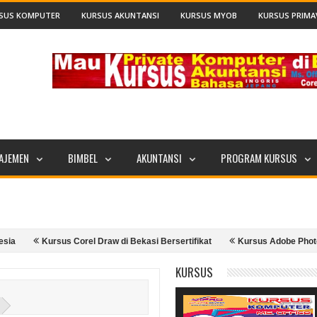
SUS KOMPUTER
KURSUS AKUNTANSI
KURSUS MYOB
KURSUS PRIMA
AJEMEN
BIMBEL
AKUNTANSI
PROGRAM KURSUS
Kursus Corel Draw di Bekasi Bersertifikat
Kursus Adobe Photoshop ter
1807963534 ViproCenter.Com
Kursus Accurate Akuntansi di Bekasi 081
KURSUS